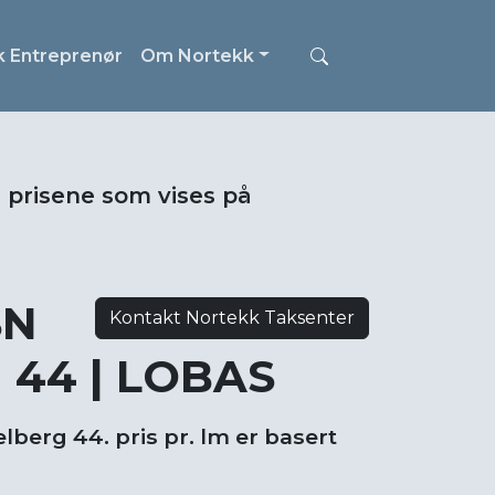
k Entreprenør
Om Nortekk
i prisene som vises på
SN
Kontakt Nortekk Taksenter
g 44 | LOBAS
lberg 44. pris pr. lm er basert