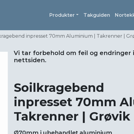
Produkter
Takguiden
Nortek
lkragebend inpresset 70mm Aluminium | Takrenner | Gr
Vi tar forbehold om feil og endringer 
nettsiden.
Soilkragebend
inpresset 70mm Al
Takrenner | Grøvik
Ø70mm i ubehandlet aluminium