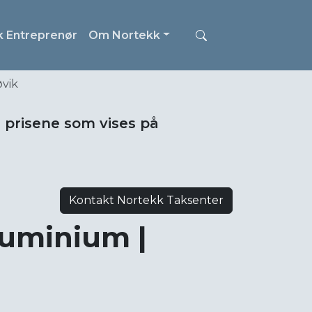
k Entreprenør
Om Nortekk
øvik
i prisene som vises på
Kontakt Nortekk Taksenter
uminium |