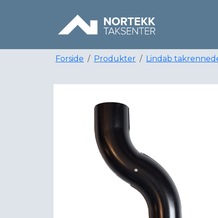
Forside
Produkter
Lindab takrenned