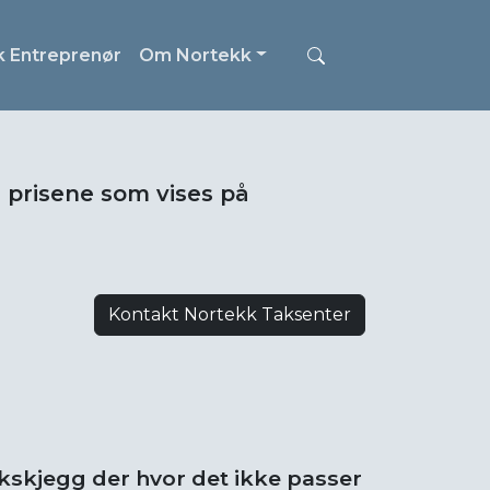
k Entreprenør
Om Nortekk
i prisene som vises på
Kontakt Nortekk Taksenter
akskjegg der hvor det ikke passer