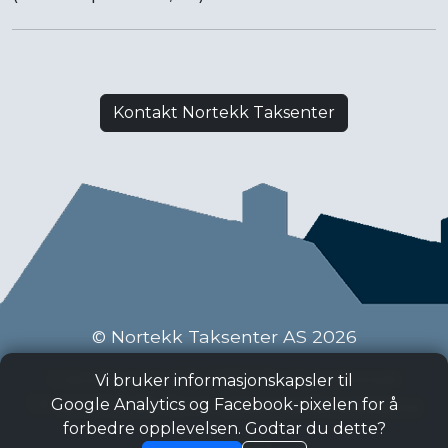
Kontakt Nortekk Taksenter
© Nortekk Taksenter AS 2026
Industriveien 9 C, 2020 Skedsmokorset
Vi bruker informasjonskapsler til
Tlf:
63 87 15 50
, Epost:
taksenter@nortekk.no
Google Analytics og Facebook-pixelen for å
forbedre opplevelsen. Godtar du dette?
Personvern