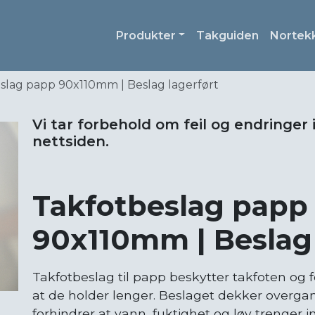
Produkter
Takguiden
Nortek
slag papp 90x110mm | Beslag lagerført
Vi tar forbehold om feil og endringer 
nettsiden.
Takfotbeslag papp
90x110mm | Beslag 
Takfotbeslag til papp beskytter takfoten og 
at de holder lenger. Beslaget dekker overg
forhindrer at vann, fuktighet og løv trenger i