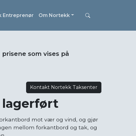
k Entreprenør
Om Nortekk
i prisene som vises på
Kontakt Nortekk Taksenter
lagerført
forkantbord mot vær og vind, og gjør
angen mellom forkantbord og tak, og
nn.