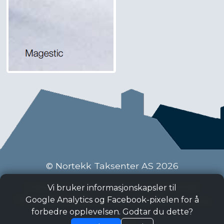
© Nortekk Taksenter AS 2026
Industriveien 9 C, 2020 Skedsmokorset
Vi bruker informasjonskapsler til
Tlf:
63 87 15 50
, Epost:
taksenter@nortekk.no
Google Analytics og Facebook-pixelen for å
forbedre opplevelsen. Godtar du dette?
Personvern