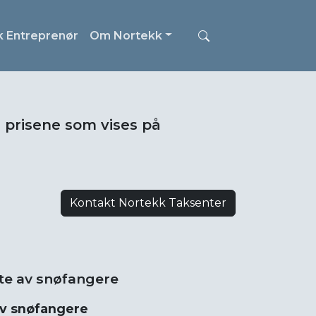
k Entreprenør
Om Nortekk
i prisene som vises på
Kontakt Nortekk Taksenter
te av snøfangere
av snøfangere