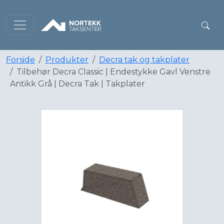
Forside
Produkter
Decra tak og takplater
Tilbehør Decra Classic | Endestykke Gavl Venstre
Antikk Grå | Decra Tak | Takplater