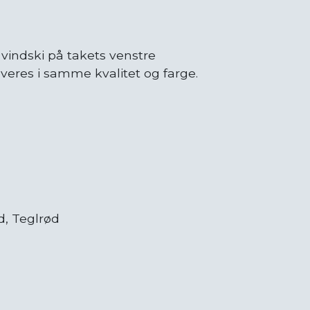
vindski på takets venstre
everes i samme kvalitet og farge.
ød, Teglrød