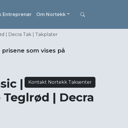
k Entreprenør
Om Nortekk
ød | Decra Tak | Takplater
i prisene som vises på
sic |
Kontakt Nortekk Taksenter
 Teglrød | Decra