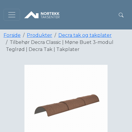
Forside
Produkter
Decra tak og takplater
Tilbehør Decra Classic | Møne Buet 3-modul
Teglrød | Decra Tak | Takplater