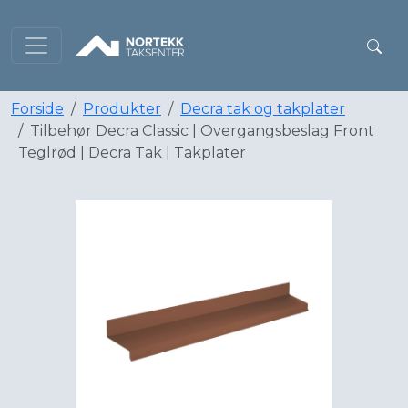
Forside
Produkter
Decra tak og takplater
Tilbehør Decra Classic | Overgangsbeslag Front
Teglrød | Decra Tak | Takplater