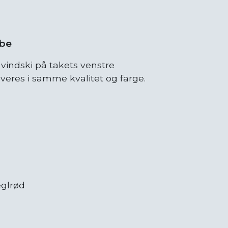
ube
vindski på takets venstre
everes i samme kvalitet og farge.
eglrød