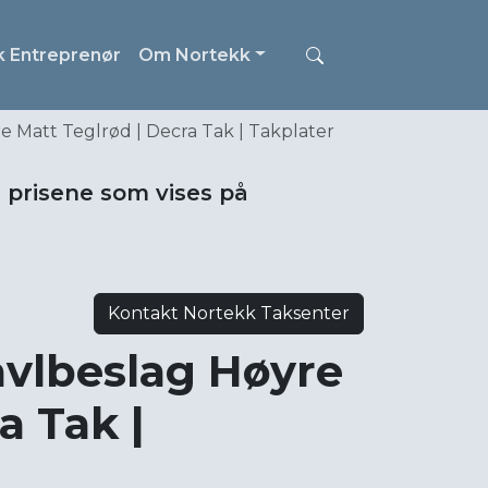
k Entreprenør
Om Nortekk
 Matt Teglrød | Decra Tak | Takplater
i prisene som vises på
Kontakt Nortekk Taksenter
avlbeslag Høyre
a Tak |