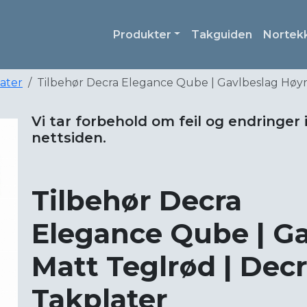
Produkter
Takguiden
Nortek
later
Tilbehør Decra Elegance Qube | Gavlbeslag Høyre
Vi tar forbehold om feil og endringer 
nettsiden.
Tilbehør Decra
Elegance Qube | G
Matt Teglrød | Decr
Takplater