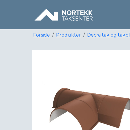
Forside
Produkter
Decra tak og takp