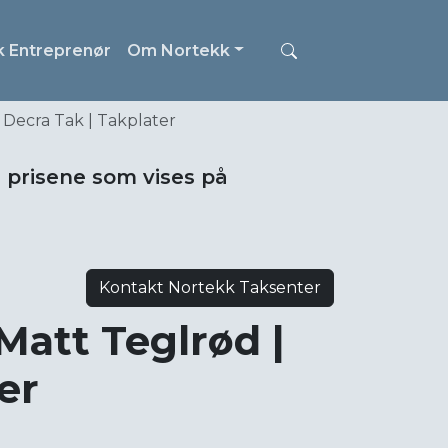
k Entreprenør
Om Nortekk
 Decra Tak | Takplater
i prisene som vises på
Kontakt Nortekk Taksenter
Matt Teglrød |
er