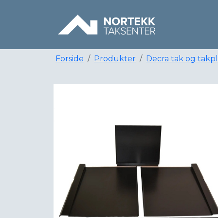
Forside
Produkter
Decra tak og takp