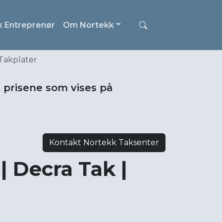
k Entreprenør
Om Nortekk
 Takplater
i prisene som vises på
Kontakt Nortekk Taksenter
| Decra Tak |