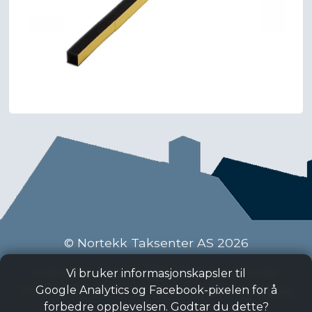
© Nortekk Taksenter AS 2026
Industriveien 9 C, 2020 Skedsmokorset
Vi bruker informasjonskapsler til
Tlf:
63 87 15 50
, Epost:
taksenter@nortekk.no
Google Analytics og Facebook-pixelen for å
forbedre opplevelsen. Godtar du dette?