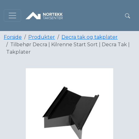
Forside
Produkter
Decra tak og takplater
Tilbehør Decra | Kilrenne Start Sort | Decra Tak |
Takplater