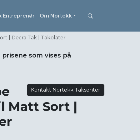
k Entreprenør
Om Nortekk
rt | Decra Tak | Takplater
i prisene som vises på
be
Kontakt Nortekk Taksenter
l Matt Sort |
er