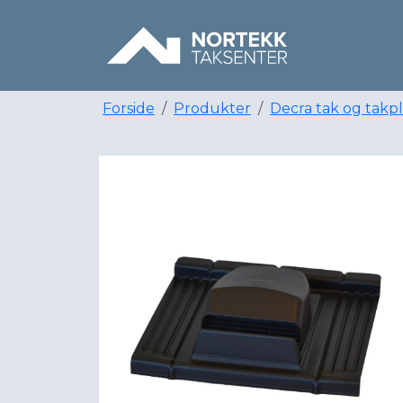
Forside
Produkter
Decra tak og takp