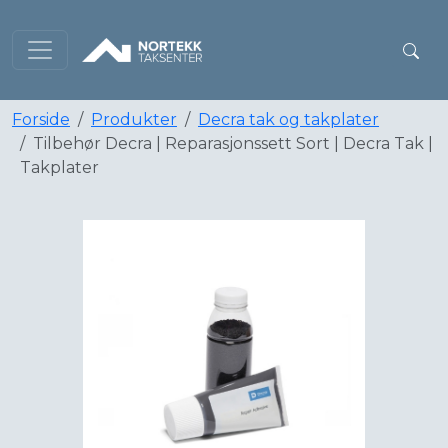
Forside
Produkter
Decra tak og takplater
Tilbehør Decra | Reparasjonssett Sort | Decra Tak |
Takplater