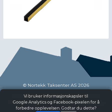
© Nortekk Taksenter AS 2026
Industriveien 9 C, 2020 Skedsmokorset
Vi bruker informasjonskapsler til
Tlf:
63 87 15 50
, Epost:
taksenter@nortekk.no
Google Analytics og Facebook-pixelen for å
forbedre opplevelsen. Godtar du dette?