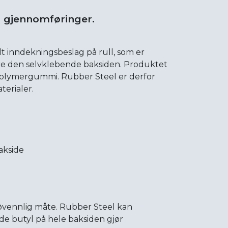
g gjennomføringer.
lt inndekningsbeslag på rull, som er
ære den selvklebende baksiden. Produktet
g polymergummi. Rubber Steel er derfor
terialer.
akside
jøvennlig måte. Rubber Steel kan
nde butyl på hele baksiden gjør