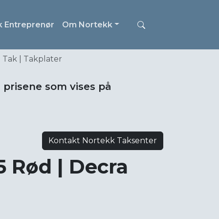
k Entreprenør
Om Nortekk
 Tak | Takplater
i prisene som vises på
Kontakt Nortekk Taksenter
5 Rød | Decra