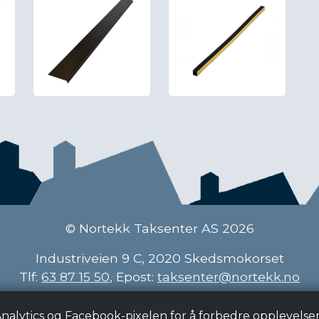
© Nortekk Taksenter AS 2026
Industriveien 9 C, 2020 Skedsmokorset
Tlf:
63 87 15 50
, Epost:
taksenter@nortekk.no
Personvern
Analytics og Facebook-pixelen for å forbedre opplevelse