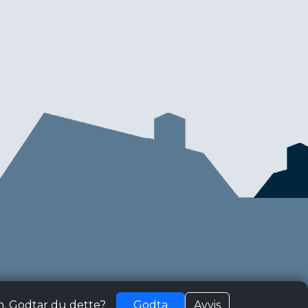
n. Godtar du dette?
Godta
Avvis