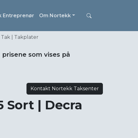
k Entreprenør
Om Nortekk
 Tak | Takplater
i prisene som vises på
Kontakt Nortekk Taksenter
 Sort | Decra