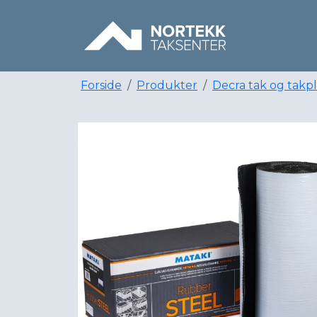
Forside
Produkter
Decra tak og takp