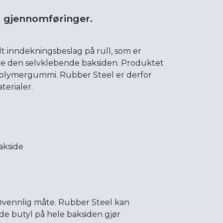
g gjennomføringer.
lt inndekningsbeslag på rull, som er
ære den selvklebende baksiden. Produktet
g polymergummi. Rubber Steel er derfor
terialer.
akside
jøvennlig måte. Rubber Steel kan
nde butyl på hele baksiden gjør