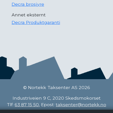
Decra brosjyre
Annet eksternt
Decra Produktgaranti
© Nortekk Taksenter AS 2026
Industriveien 9 C, 2020 Skedsmokorset
Tlf:
63 87 15 50
, Epost:
taksenter@nortekk.no