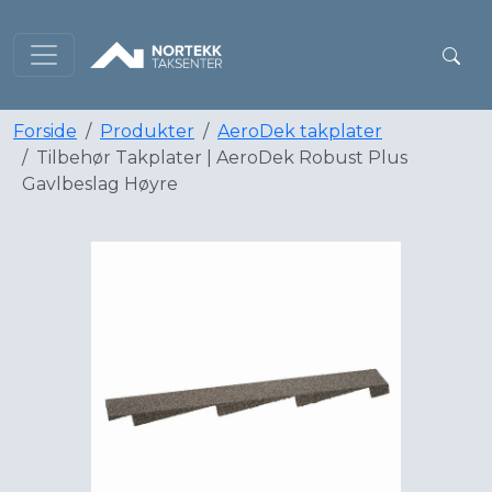
Forside
Produkter
AeroDek takplater
Tilbehør Takplater | AeroDek Robust Plus
Gavlbeslag Høyre