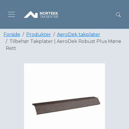
Forside
Produkter
AeroDek takplater
Tilbehør Takplater | AeroDek Robust Plus Møne
Rett