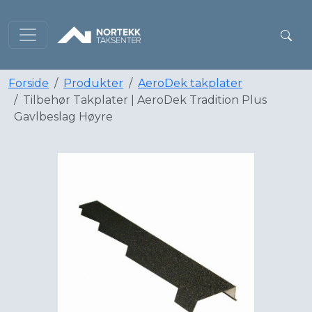
Forside
Produkter
AeroDek takplater
Tilbehør Takplater | AeroDek Tradition Plus
Gavlbeslag Høyre