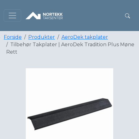
Forside
Produkter
AeroDek takplater
Tilbehør Takplater | AeroDek Tradition Plus Møne
Rett