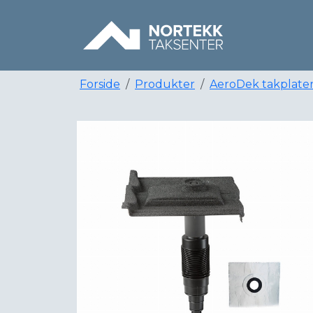
Forside
Produkter
AeroDek takplate