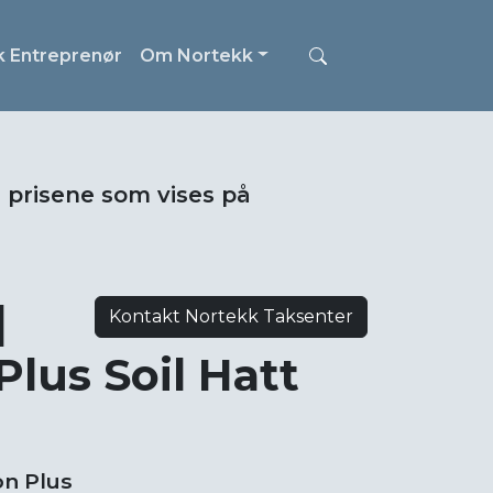
k Entreprenør
Om Nortekk
i prisene som vises på
|
Kontakt Nortekk Taksenter
lus Soil Hatt
on Plus