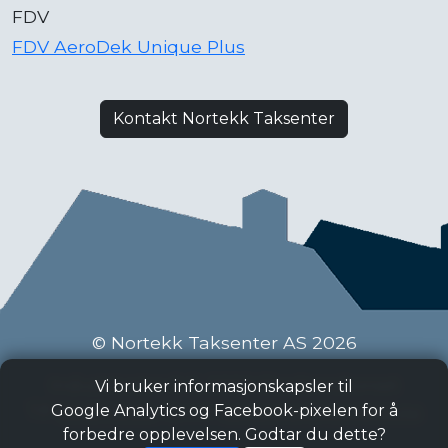
FDV
FDV AeroDek Unique Plus
Kontakt Nortekk Taksenter
© Nortekk Taksenter AS 2026
Industriveien 9 C, 2020 Skedsmokorset
Vi bruker informasjonskapsler til
Tlf:
63 87 15 50
, Epost:
taksenter@nortekk.no
Google Analytics og Facebook-pixelen for å
forbedre opplevelsen. Godtar du dette?