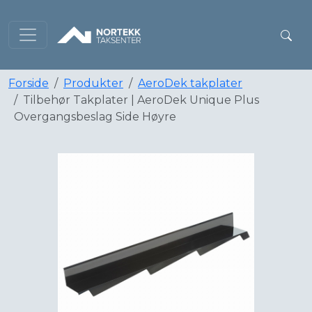
Forside
Produkter
AeroDek takplater
Tilbehør Takplater | AeroDek Unique Plus
Overgangsbeslag Side Høyre