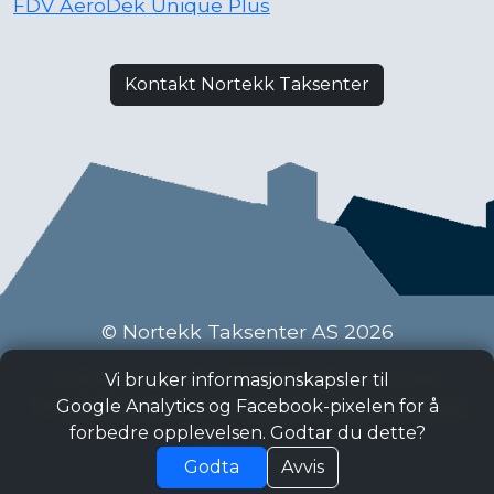
FDV AeroDek Unique Plus
Kontakt Nortekk Taksenter
© Nortekk Taksenter AS 2026
Industriveien 9 C, 2020 Skedsmokorset
Vi bruker informasjonskapsler til
Tlf:
63 87 15 50
, Epost:
taksenter@nortekk.no
Google Analytics og Facebook-pixelen for å
forbedre opplevelsen. Godtar du dette?
Personvern
Godta
Avvis