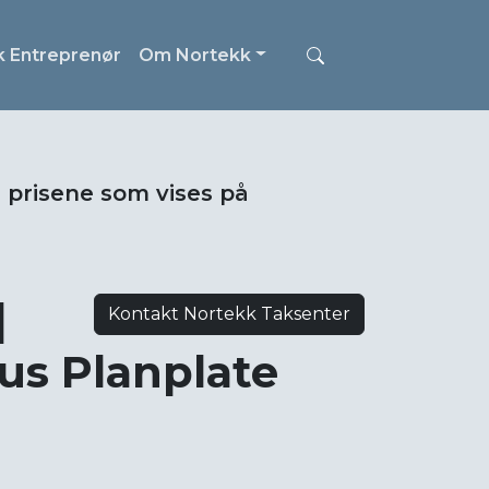
k Entreprenør
Om Nortekk
i prisene som vises på
|
Kontakt Nortekk Taksenter
us Planplate