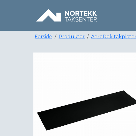
Forside
Produkter
AeroDek takplate