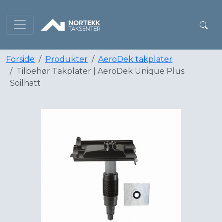
Forside
Produkter
AeroDek takplater
Tilbehør Takplater | AeroDek Unique Plus
Soilhatt