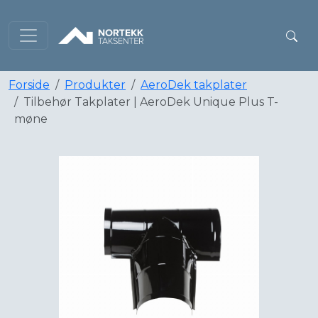
Forside
Produkter
AeroDek takplater
Tilbehør Takplater | AeroDek Unique Plus T-
møne