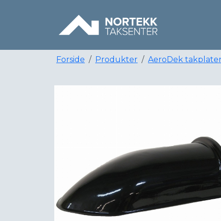
Forside
Produkter
AeroDek takplate