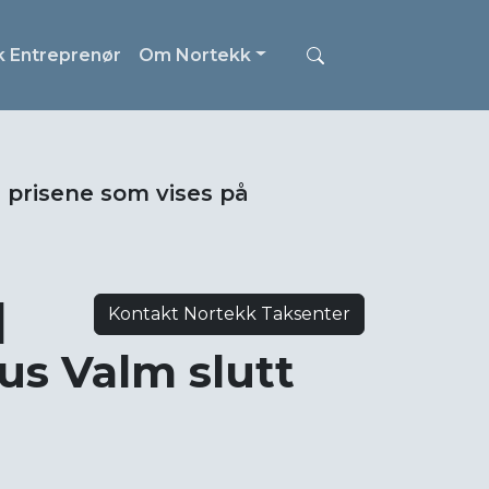
k Entreprenør
Om Nortekk
i prisene som vises på
|
Kontakt Nortekk Taksenter
us Valm slutt
s