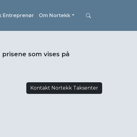
k Entreprenør
Om Nortekk
i prisene som vises på
Kontakt Nortekk Taksenter