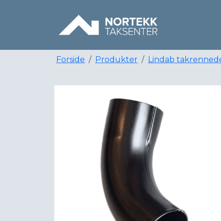
Forside
Produkter
Lindab takrenned