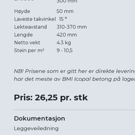
300 mm
Høyde
50 mm
Laveste takvinkel
15 °
Lekteavstand
310-370 mm
Lengde
420 mm
Netto vekt
4.3 kg
Stein per m²
9 - 10,5
NB! Prisene som er gitt her er direkte leverin
har det meste av BMI Icopal betong på lager.
Pris: 26,25 pr. stk
Dokumentasjon
Leggeveiledning