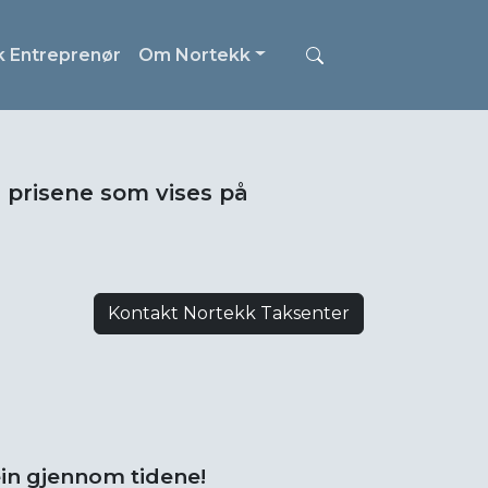
k Entreprenør
Om Nortekk
i prisene som vises på
Kontakt Nortekk Taksenter
in gjennom tidene!