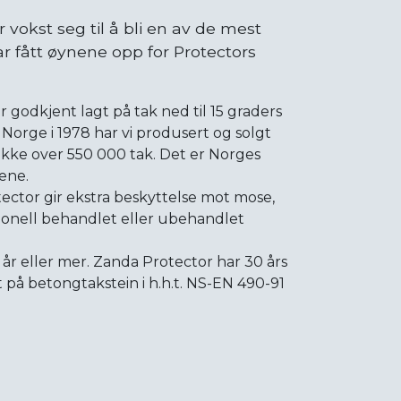
vokst seg til å bli en av de mest
r fått øynene opp for Protectors
r godkjent lagt på tak ned til 15 graders
 Norge i 1978 har vi produsert og solgt
dekke over 550 000 tak. Det er Norges
ene.
ector gir ekstra beskyttelse mot mose,
jonell behandlet eller ubehandlet
år eller mer. Zanda Protector har 30 års
t på betongtakstein i h.h.t. NS-EN 490-91