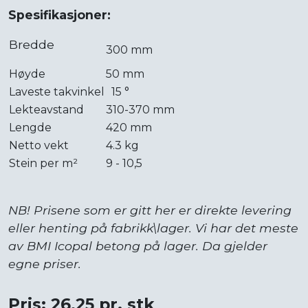
Spesifikasjoner:
Bredde
300 mm
Høyde
50 mm
Laveste takvinkel
15 °
Lekteavstand
310-370 mm
Lengde
420 mm
Netto vekt
4.3 kg
Stein per m²
9 - 10,5
NB! Prisene som er gitt her er direkte levering
eller henting på fabrikk\lager. Vi har det meste
av BMI Icopal betong på lager. Da gjelder
egne priser.
Pris: 26,25 pr. stk