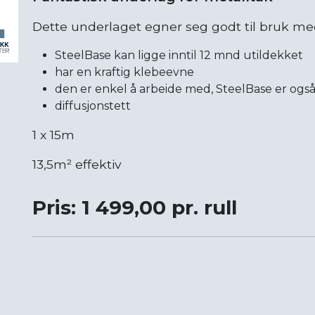
Dette underlaget egner seg godt til bruk me
SteelBase kan ligge inntil 12 mnd utildekket
har en kraftig klebeevne
den er enkel å arbeide med, SteelBase er også
diffusjonstett
1 x 15m
13,5m² effektiv
Pris: 1 499,00 pr. rull