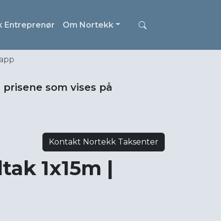
k Entreprenør
Om Nortekk
papp
i prisene som vises på
Kontakt Nortekk Taksenter
tak 1x15m |