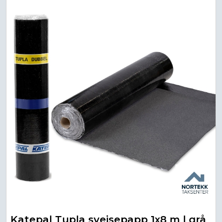
Katepal Tupla sveisepapp 1x8 m | grå