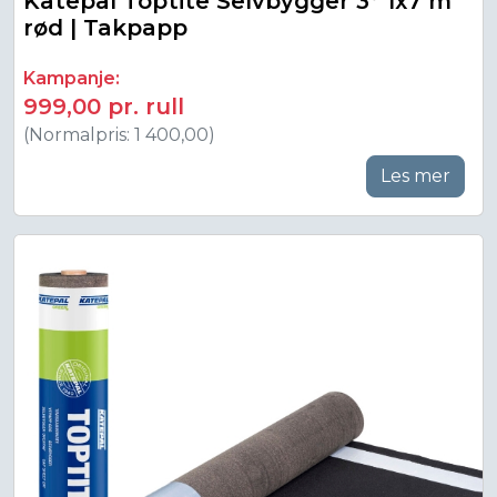
Katepal Toptite Selvbygger 3° 1x7 m
rød | Takpapp
Kampanje:
999,00 pr. rull
(Normalpris: 1 400,00)
Les mer