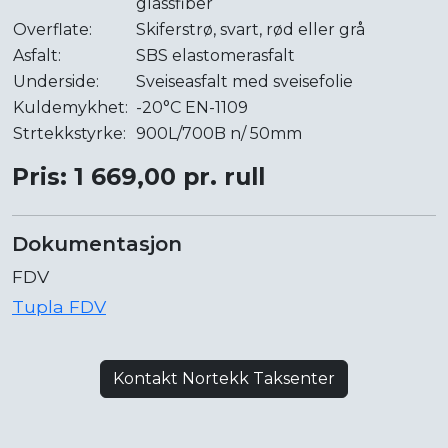
glassfiber
Overflate:
Skiferstrø, svart, rød eller grå
Asfalt:
SBS elastomerasfalt
Underside:
Sveiseasfalt med sveisefolie
Kuldemykhet:
-20°C EN-1109
Strtekkstyrke:
900L/700B n/ 50mm
Pris: 1 669,00 pr. rull
Dokumentasjon
FDV
Tupla FDV
Kontakt Nortekk Taksenter