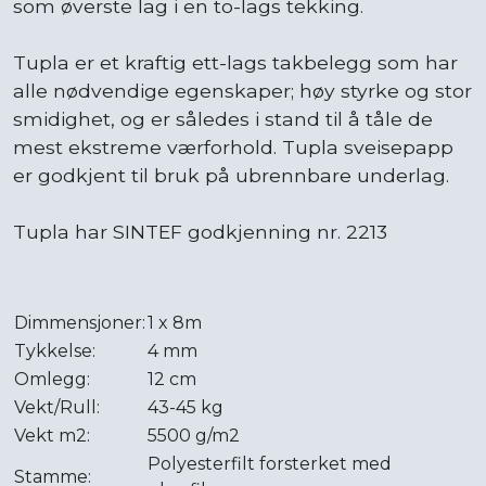
som øverste lag i en to-lags tekking.
Tupla er et kraftig ett-lags takbelegg som har
alle nødvendige egenskaper; høy styrke og stor
smidighet, og er således i stand til å tåle de
mest ekstreme værforhold. Tupla sveisepapp
er godkjent til bruk på ubrennbare underlag.
Tupla har SINTEF godkjenning nr. 2213
Dimmensjoner:
1 x 8m
Tykkelse:
4 mm
Omlegg:
12 cm
Vekt/Rull:
43-45 kg
Vekt m2:
5500 g/m2
Polyesterfilt forsterket med
Stamme: