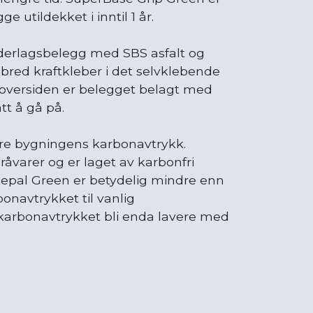
 utildekket i inntil 1 år.
derlagsbelegg med SBS asfalt og
bred kraftkleber i det selvklebende
 oversiden er belegget belagt med
att å gå på.
re bygningens karbonavtrykk.
råvarer og er laget av karbonfri
Katepal Green er betydelig mindre enn
navtrykket til vanlig
 karbonavtrykket bli enda lavere med