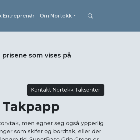
k Entreprenør
Om Nortekk
i prisene som vises på
Kontakt Nortekk Taksenter
 | Takpapp
 torvtak, men egner seg også ypperlig
er som skifer og bordtak, eller der
 lengre tid. SuperBase Grip Green er