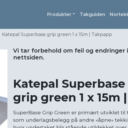
Produkter
Takguiden
Nortek
Katepal Superbase grip green 1 x 15m | Takpapp
Vi tar forbehold om feil og endringer 
nettsiden.
Katepal Superbase
grip green 1 x 15m
SuperBase Grip Green er primært utviklet til
som underlagsbelegg på andre «åpne» tekking
hvor undertaket blir stående utildekket over