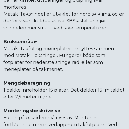
på når kanter, utsparinger og utspring skal
monteres.
Mataki Takshingel er utviklet for nordisk klima, og er
derfor svært kuldeelastisk. SBS-asfalten gjør
shingelen mer smidig ved lave temperaturer.
Bruksområde
Mataki Takfot og møneplater benyttes sammen
med Mataki Takshingel. Fungerer både som
fotplater for nederste shingelrad, eller som
møneplater på takmønet.
Mengdeberegning
1 pakke inneholder 15 plater. Det dekker 15 lm takfot
eller 7,5 meter møne.
Monteringsbeskrivelse
Folien på baksiden må rives av. Monteres
fortløpende uten overlapp som takfotplater. Ved