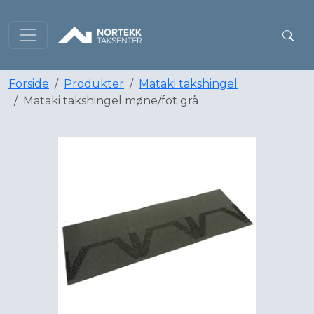
Forside
Produkter
Mataki takshingel
Mataki takshingel møne/fot grå