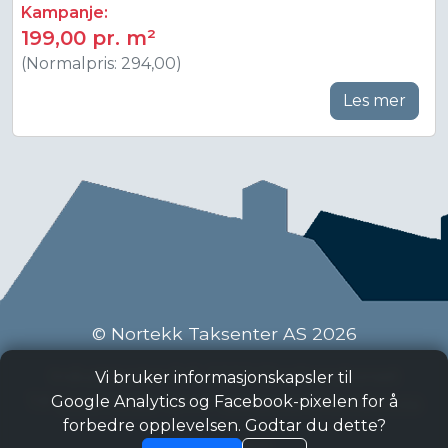
Kampanje:
199,00 pr. m²
(Normalpris: 294,00)
Les mer
© Nortekk Taksenter AS 2026
Industriveien 9 C, 2020 Skedsmokorset
Vi bruker informasjonskapsler til
Tlf:
63 87 15 50
, Epost:
taksenter@nortekk.no
Google Analytics og Facebook-pixelen for å
forbedre opplevelsen. Godtar du dette?
Personvern