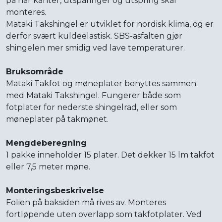
på når kanter, utsparinger og utspring skal
monteres.
Mataki Takshingel er utviklet for nordisk klima, og er
derfor svært kuldeelastisk. SBS-asfalten gjør
shingelen mer smidig ved lave temperaturer.
Bruksområde
Mataki Takfot og møneplater benyttes sammen
med Mataki Takshingel. Fungerer både som
fotplater for nederste shingelrad, eller som
møneplater på takmønet.
Mengdeberegning
1 pakke inneholder 15 plater. Det dekker 15 lm takfot
eller 7,5 meter møne.
Monteringsbeskrivelse
Folien på baksiden må rives av. Monteres
fortløpende uten overlapp som takfotplater. Ved