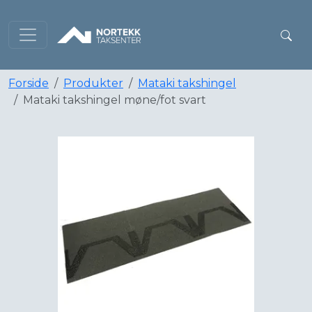
Forside
Produkter
Mataki takshingel
Mataki takshingel møne/fot svart