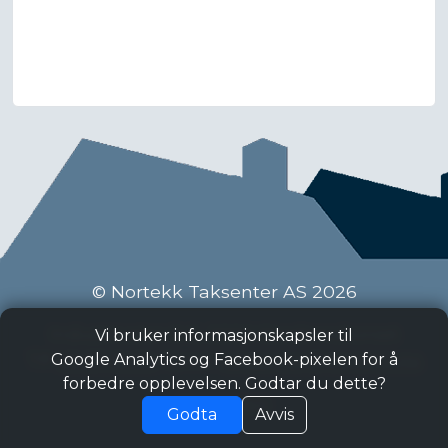
© Nortekk Taksenter AS 2026
Industriveien 9 C, 2020 Skedsmokorset
Vi bruker informasjonskapsler til
Tlf:
63 87 15 50
, Epost:
taksenter@nortekk.no
Google Analytics og Facebook-pixelen for å
forbedre opplevelsen. Godtar du dette?
Personvern
Godta
Avvis