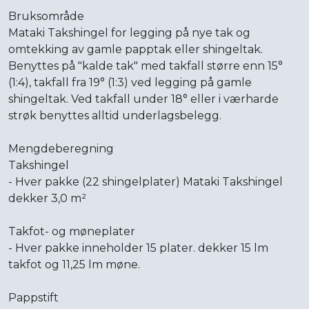
Bruksområde
Mataki Takshingel for legging på nye tak og
omtekking av gamle papptak eller shingeltak.
Benyttes på "kalde tak" med takfall større enn 15°
(1:4), takfall fra 19° (1:3) ved legging på gamle
shingeltak. Ved takfall under 18° eller i værharde
strøk benyttes alltid underlagsbelegg.
Mengdeberegning
Takshingel
- Hver pakke (22 shingelplater) Mataki Takshingel
dekker 3,0 m²
Takfot- og møneplater
- Hver pakke inneholder 15 plater. dekker 15 lm
takfot og 11,25 lm møne.
Pappstift