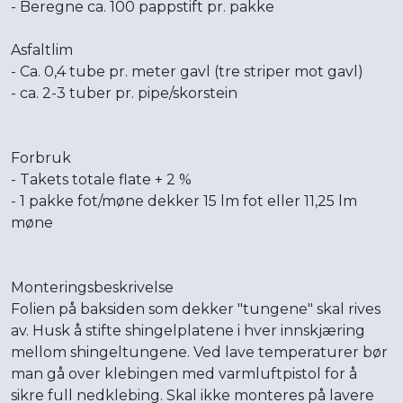
- Beregne ca. 100 pappstift pr. pakke
Asfaltlim
- Ca. 0,4 tube pr. meter gavl (tre striper mot gavl)
- ca. 2-3 tuber pr. pipe/skorstein
Forbruk
- Takets totale flate + 2 %
- 1 pakke fot/møne dekker 15 lm fot eller 11,25 lm
møne
Monteringsbeskrivelse
Folien på baksiden som dekker "tungene" skal rives
av. Husk å stifte shingelplatene i hver innskjæring
mellom shingeltungene. Ved lave temperaturer bør
man gå over klebingen med varmluftpistol for å
sikre full nedklebing. Skal ikke monteres på lavere