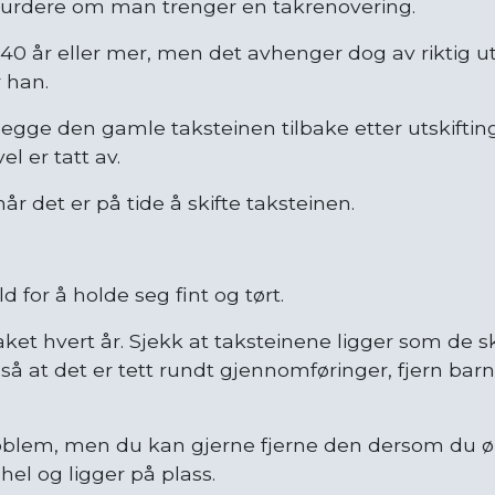
å vurdere om man trenger en takrenovering.
 40 år eller mer, men det avhenger dog av riktig ut
 han.
 legge den gamle taksteinen tilbake etter utskifti
l er tatt av.
år det er på tide å skifte taksteinen.
 for å holde seg fint og tørt.
ket hvert år. Sjekk at taksteinene ligger som de ska
gså at det er tett rundt gjennomføringer, fjern bar
roblem, men du kan gjerne fjerne den dersom du ønsk
hel og ligger på plass.