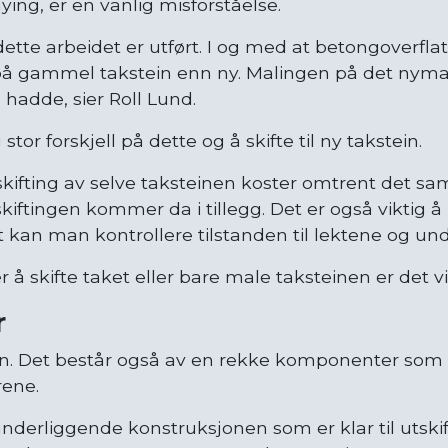
ying, er en vanlig misforståelse.
 dette arbeidet er utført. I og med at betongoverfla
 på gammel takstein enn ny. Malingen på det nymal
hadde, sier Roll Lund.
stor forskjell på dette og å skifte til ny takstein.
tskifting av selve taksteinen koster omtrent det
iftingen kommer da i tillegg. Det er også viktig å
t kan man kontrollere tilstanden til lektene og und
r å skifte taket eller bare male taksteinen er det 
r
in. Det består også av en rekke komponenter som t
rene.
underliggende konstruksjonen som er klar til utskift