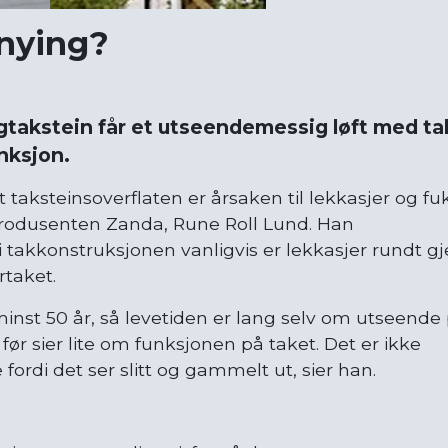
rnying?
gtakstein får et utseendemessig løft med ta
nksjon.
taksteinsoverflaten er årsaken til lekkasjer og fuk
sprodusenten Zanda, Rune Roll Lund. Han
r i takkonstruksjonen vanligvis er lekkasjer rundt 
rtaket.
minst 50 år, så levetiden er lang selv om utseend
 før sier lite om funksjonen på taket. Det er ikke
re fordi det ser slitt og gammelt ut, sier han.