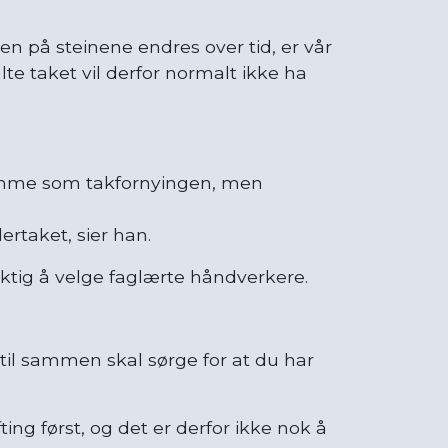
ten på steinene endres over tid, er vår
te taket vil derfor normalt ikke ha
 samme som takfornyingen, men
ertaket, sier han.
viktig å velge faglærte håndverkere.
il sammen skal sørge for at du har
ing først, og det er derfor ikke nok å