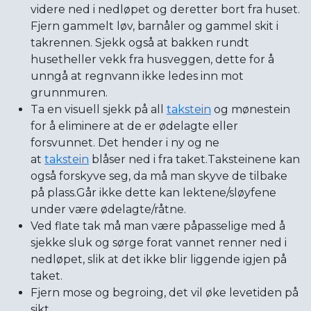
videre ned i nedløpet og deretter bort fra huset.
Fjern gammelt løv, barnåler og gammel skit i
takrennen. Sjekk også at bakken rundt
husetheller vekk fra husveggen, dette for å
unngå at regnvann ikke ledes inn mot
grunnmuren.
Ta en visuell sjekk på all
takstein
og mønestein
for å eliminere at de er ødelagte eller
forsvunnet. Det hender i ny og ne
at
takstein
blåser ned i fra taket.Taksteinene kan
også forskyve seg, da må man skyve de tilbake
på plass.Går ikke dette kan lektene/sløyfene
under være ødelagte/råtne.
Ved flate tak må man være påpasselige med å
sjekke sluk og sørge forat vannet renner ned i
nedløpet, slik at det ikke blir liggende igjen på
taket.
Fjern mose og begroing, det vil øke levetiden på
sikt.