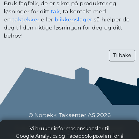
Bruk fagfolk, de er sikre på produkter og
løsninger for ditt
tak
, ta kontakt med
en
taktekker
eller
blikkenslager
så hjelper de
deg til den riktige løsningen for deg og ditt
behov!
Tilbake
© Nortekk Taksenter AS 2026
Industriveien 9 C, 2020 Skedsmokorset
Vi bruker informasjonskapsler til
Tlf:
63 87 15 50
, Epost:
taksenter@nortekk.no
Google Analytics og Facebook-pixelen for å