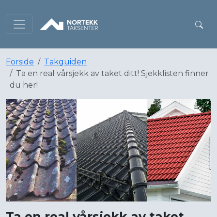
Forside
Takguiden
Ta en real vårsjekk av taket ditt! Sjekklisten finner
du her!
Ta en real vårsjekk av taket