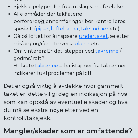
Sjekk pipeløpet for fuktutslag samt feieluke.
Alle områder der takflatene
perforeres/gjennomføringer bør kontrolleres
spesielt. (
piper
,
luftehatter
,
takvinduer
etc)
Gå på loftet for å inspisere
undertaket
, se etter
misfarging/råte i treverk,
plater
etc.
Om vinteren: Er det istapper ved
takrenne
/
gesims/ raft?
Bulkete
takrenne
eller istapper fra takrennen
indikerer fuktproblemer på loft.
Det er også viktig å avdekke hvor gammelt
taket er, dette vil gi deg en indikasjon på hva
som kan oppstå av eventuelle skader og hva
du må se ekstra nøye etter ved en
kontroll/taksjekk.
Mangler/skader som er omfattende?