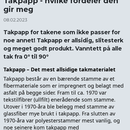
Takpapp - hvilke fordeler den
gir meg
08.02.2023
Takpapp for takene som ikke passer for
noe annet! Takpapp er allsidig, slitesterk
og meget godt produkt. Vanntett på alle
tak fra 0° til 90°
Takpapp – Det mest allsidige takmaterialet
Takpapp består av en bærende stamme av et
fibermateriale som er impregnert og belagt med
asfalt på begge sider. Fram til ca. 1970 var
tekstilfibrer (ullfilt) enerådende som stamme.
Utover i 1970-åra ble belegg med stamme av
glassfiber mye brukt i takpapp. Fra slutten av
1970-åra var polyesterstammer mest vanlig, og
noe seinere kom takpapp med