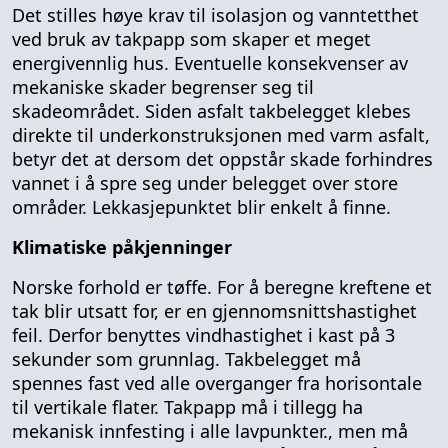
Det stilles høye krav til isolasjon og vanntetthet
ved bruk av takpapp som skaper et meget
energivennlig hus. Eventuelle konsekvenser av
mekaniske skader begrenser seg til
skadeområdet. Siden asfalt takbelegget klebes
direkte til underkonstruksjonen med varm asfalt,
betyr det at dersom det oppstår skade forhindres
vannet i å spre seg under belegget over store
områder. Lekkasjepunktet blir enkelt å finne.
Klimatiske påkjenninger
Norske forhold er tøffe. For å beregne kreftene et
tak blir utsatt for, er en gjennomsnittshastighet
feil. Derfor benyttes vindhastighet i kast på 3
sekunder som grunnlag. Takbelegget må
spennes fast ved alle overganger fra horisontale
til vertikale flater. Takpapp må i tillegg ha
mekanisk innfesting i alle lavpunkter., men må