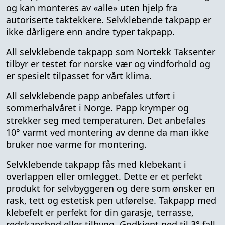
og kan monteres av «alle» uten hjelp fra
autoriserte taktekkere. Selvklebende takpapp er
ikke dårligere enn andre typer takpapp.
All selvklebende takpapp som Nortekk Taksenter
tilbyr er testet for norske vær og vindforhold og
er spesielt tilpasset for vårt klima.
All selvklebende papp anbefales utført i
sommerhalvåret i Norge. Papp krymper og
strekker seg med temperaturen. Det anbefales
10° varmt ved montering av denne da man ikke
bruker noe varme for montering.
Selvklebende takpapp fås med klebekant i
overlappen eller omlegget. Dette er et perfekt
produkt for selvbyggeren og dere som ønsker en
rask, tett og estetisk pen utførelse. Takpapp med
klebefelt er perfekt for din garasje, terrasse,
redskapsbod eller tilbygg. Godkjent ned til 3° fall