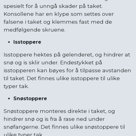
spesielt for å unngå skader på taket.
Konsollene har en klype som settes over
falsene i taket og klemmes fast med de
medfølgende skruene.
Isstoppere
Isstoppere hektes på gelenderet, og hindrer at
snø og is sklir under. Endestykket på
isstopperen kan bøyes for å tilpasse avstanden
til taket. Det finnes ulike isstoppere til ulike
typer tak.
Snøstoppere
Snøstoppere monteres direkte i taket, og
hindrer snø og is fra å rase ned under
snøfangerne. Det finnes ulike snøstoppere til
ulike typer tak.