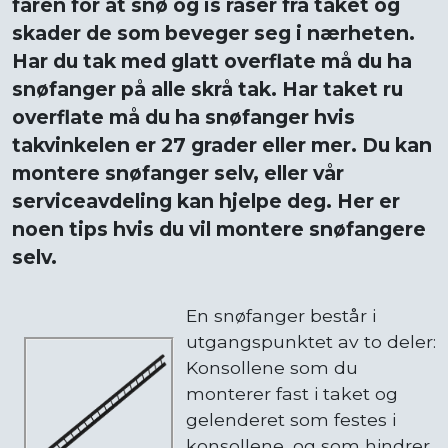
faren for at snø og is raser fra taket og
skader de som beveger seg i nærheten.
Har du tak med glatt overflate må du ha
snøfanger på alle skrå tak. Har taket ru
overflate må du ha snøfanger hvis
takvinkelen er 27 grader eller mer. Du kan
montere snøfanger selv, eller vår
serviceavdeling kan hjelpe deg. Her er
noen tips hvis du vil montere snøfangere
selv.
En snøfanger består i
utgangspunktet av to deler:
Konsollene som du
monterer fast i taket og
gelenderet som festes i
konsollene, og som hindrer