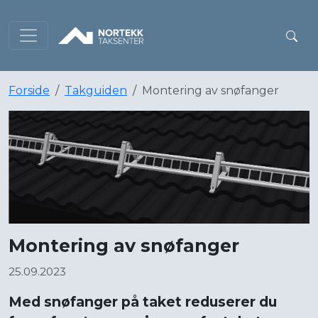
Forside
Takguiden
Montering av snøfanger
Montering av snøfanger
25.09.2023
Med snøfanger på taket reduserer du