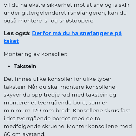
Vil du ha ekstra sikkerhet mot at snø og is sklir
under gittergelenderet i snøfangeren, kan du
også montere is- og snøstoppere.
Les også:
Derfor må du ha snøfangere på
taket
Montering av konsoller:
Takstein
Det finnes ulike konsoller for ulike typer
takstein. Når du skal montere konsollene,
skyver du opp tredje rad med takstein og
monterer et tverrgående bord, som er
minimum 120 mm bredt. Konsollene skrus fast
i det tverrgående bordet med de to
medfølgende skruene. Monter konsollene med
60 cm avstand.