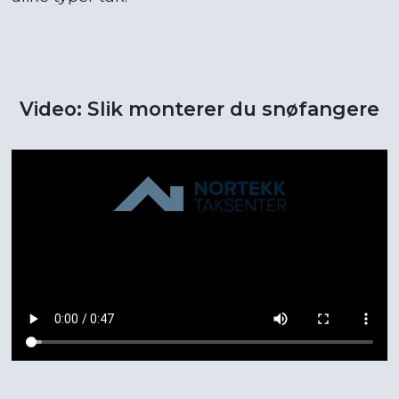
Video: Slik monterer du snøfangere