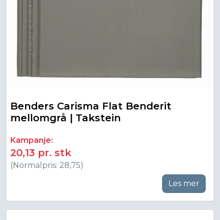
Benders Carisma Flat Benderit
mellomgrå | Takstein
Kampanje:
20,13 pr. stk
(Normalpris: 28,75)
Les mer