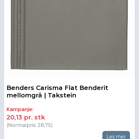
Benders Carisma Flat Benderit
mellomgrå | Takstein
Kampanje:
20,13 pr. stk
(Normalpris: 28,75)
Les mer