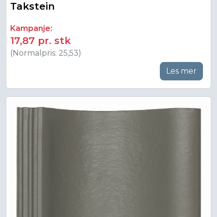
Takstein
Kampanje:
17,87 pr. stk
(Normalpris: 25,53)
Les mer