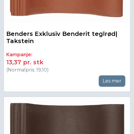
Benders Exklusiv Benderit teglrød|
Takstein
Kampanje:
13,37 pr. stk
(Normalpris: 19,10)
Les mer